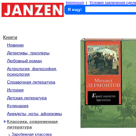
Impressum
|
Условия заключения сделк
Я ищу:
Книги
Новинки
Детективы, триллеры
Любовный роман
Астрология, философия,
психология
Справочная литература
История
Детская литература
Кулинария
Анекдоты, ноты, афоризмы
Классика, современная
литература
Зарубежная классика