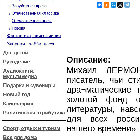
Зарубежная проза
Отечественная классика
Отечественная проза
Поэзия
Фантастика, приключения
Здоровье, хобби, досуг
Для детей
Описание:
Рукоделие
Михаил ЛЕРМО
Аудиокниги,
мультимедиа
писатель, чьи ст
Подарки и сувениры
дра¬матические 
Новый год
золотой фонд о
Канцелярия
литературы, нав
Религиозная атрибутика
для всех росси
нашего времени»
Спорт, отдых и туризм
Все для дома