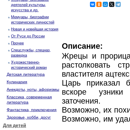
деятелей культуры,
искусства и др.
Мемуары, биографии
исторических личностей
Новая и новейшая история
От Руси до России
Прочее
Описание:
Спецслужбы, спецназ,
Жрецы и прорица
разведка
Художественно-
растолковать с
исторический роман
властителя ацтек
Детская литература
Царь приказал б
Кулинария
Анекдоты, ноты, афоризмы
вскоре узники
Классика, современная
заточения.
литература
Возможно, их пох
Фантастика, приключения
Возможно, им уда
Здоровье, хобби, досуг
Для детей