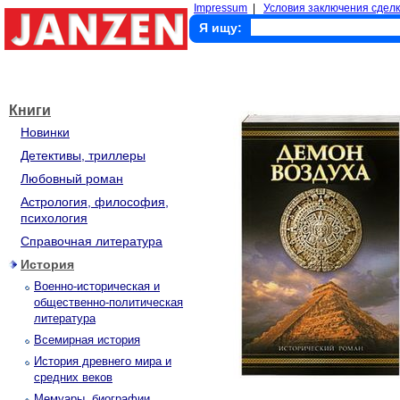
Impressum
|
Условия заключения сделк
Я ищу:
Книги
Новинки
Детективы, триллеры
Любовный роман
Астрология, философия,
психология
Справочная литература
История
Военно-историческая и
общественно-политическая
литература
Всемирная история
История древнего мира и
средних веков
Мемуары, биографии