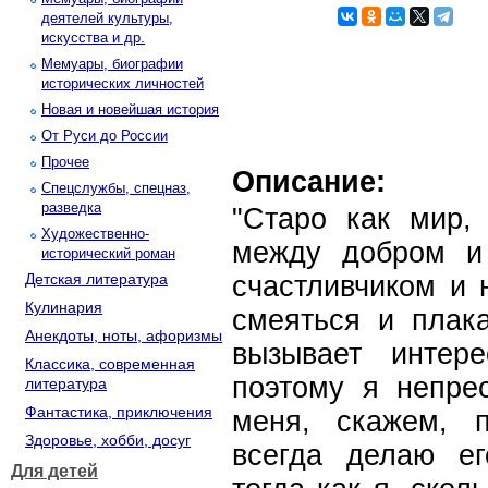
деятелей культуры,
искусства и др.
Мемуары, биографии
исторических личностей
Новая и новейшая история
От Руси до России
Прочее
Описание:
Спецслужбы, спецназ,
разведка
"Старо как мир,
Художественно-
между добром и
исторический роман
Детская литература
счастливчиком и 
Кулинария
смеяться и плака
Анекдоты, ноты, афоризмы
вызывает интер
Классика, современная
поэтому я непре
литература
Фантастика, приключения
меня, скажем, п
Здоровье, хобби, досуг
всегда делаю е
Для детей