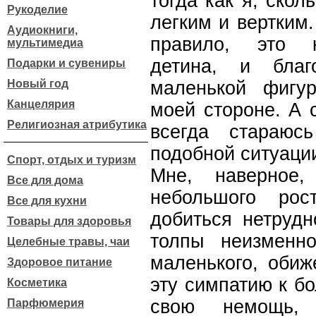
тогда как я, скол
Рукоделие
легким и вертким.
Аудиокниги,
правило, это к
мультимедиа
детина, и благ
Подарки и сувениры
Новый год
маленькой фигу
Канцелярия
моей стороне. А 
Религиозная атрибутика
всегда стараюс
подобной ситуаци
Спорт, отдых и туризм
Мне, наверное,
Все для дома
небольшого рос
Все для кухни
добиться нетрудн
Товары для здоровья
толпы неизменн
Целебные травы, чаи
маленького, обиж
Здоровое питание
эту симпатию к б
Косметика
свою немощь,
Парфюмерия