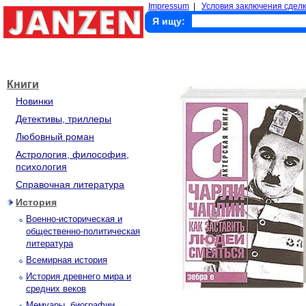
Impressum
|
Условия заключения сделк
Я ищу:
Книги
Новинки
Детективы, триллеры
Любовный роман
Астрология, философия,
психология
Справочная литература
История
Военно-историческая и
общественно-политическая
литература
Всемирная история
История древнего мира и
средних веков
Мемуары, биографии