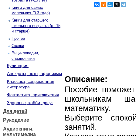
возраста (7-15 лет)
Книги для самых
маленьких (0-3 года)
Книги для старшего
школьного возраста (от 15
и старше)
Прочее
Сказки
Энциклопедии,
справочники
Кулинария
Анекдоты, ноты, афоризмы
Описание:
Классика, современная
литература
Пособие поможе
Фантастика, приключения
школьникам ш
Здоровье, хобби, досуг
математику.
Для детей
Выберите споко
Рукоделие
занятий.
Аудиокниги,
мультимедиа