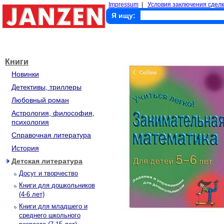
Impressum
|
Условия заключения сделк
Я ищу:
Книги
Новинки
Детективы, триллеры
Любовный роман
Астрология, философия,
психология
Справочная литература
История
Детская литература
Досуг и творчество
Книги для дошкольников
(4-6 лет)
Книги для младшего и
среднего школьного