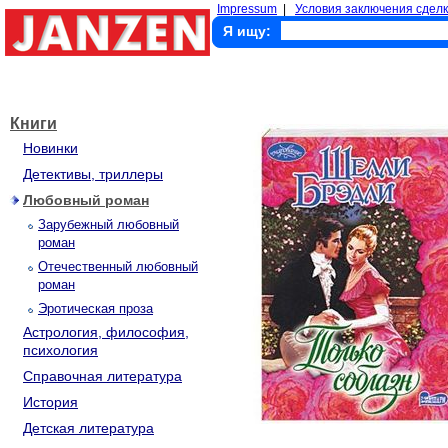
Impressum
|
Условия заключения сделк
Я ищу:
Книги
Новинки
Детективы, триллеры
Любовный роман
Зарубежный любовный
роман
Отечественный любовный
роман
Эротическая проза
Астрология, философия,
психология
Справочная литература
История
Детская литература