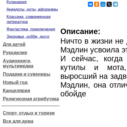
Кулинария
Анекдоты, ноты, афоризмы
Классика, современная
литература
Фантастика, приключения
Описание:
Здоровье, хобби, досуг
Ничто в жизни не
Для детей
Мэдлин усвоила эт
Рукоделие
И сейчас, когда
Аудиокниги,
кутилы и мота,
мультимедиа
Подарки и сувениры
выросший на задв
Новый год
Мэдлин, она отли
Канцелярия
обойде
Религиозная атрибутика
Спорт, отдых и туризм
Все для дома