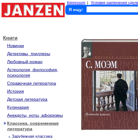
Impressum
|
Условия заключения сделк
Я ищу:
Книги
Новинки
Детективы, триллеры
Любовный роман
Астрология, философия,
психология
Справочная литература
История
Детская литература
Кулинария
Анекдоты, ноты, афоризмы
Классика, современная
литература
Зарубежная классика