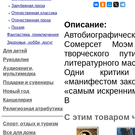
Зарубежная проза
Отечественная классика
Отечественная проза
Описание:
Поэзия
Автобиографиче
Фантастика, приключения
Здоровье, хобби, досуг
Сомерсет Моэм
Для детей
творческого пу
Рукоделие
литературного мас
Аудиокниги,
Одни критики
мультимедиа
«манифестом зако
Подарки и сувениры
«самым искренним
Новый год
В
Канцелярия
Религиозная атрибутика
С этим товаром 
Спорт, отдых и туризм
Все для дома