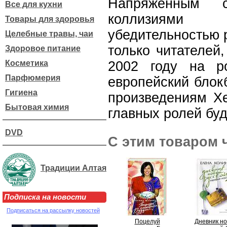
Напряженным с
Все для кухни
коллизиями
Товары для здоровья
убедительностью 
Целебные травы, чаи
только читателей
Здоровое питание
Косметика
2002 году на р
Парфюмерия
европейский блокб
Гигиена
произведениям Хе
Бытовая химия
главных ролей бу
DVD
С этим товаром 
Традиции Алтая
Подписка на новости
Подписаться на рассылку новостей
Поцелуй
Дневник н