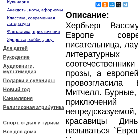
Кулинария
Анекдоты, ноты, афоризмы
Описание:
Классика, современная
литература
Хербьерг Вассм
Фантастика, приключения
Европе совре
Здоровье, хобби, досуг
писательница, ла
Для детей
литературных
Рукоделие
соотечественни
Аудиокниги,
прозы, а европей
мультимедиа
Подарки и сувениры
провозгласила
Новый год
Митчелл. Бурные,
Канцелярия
приключени
Религиозная атрибутика
непредсказуемо
красавицы Дины
Спорт, отдых и туризм
называться `Евро
Все для дома