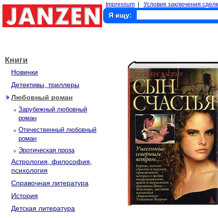
Impressum
|
Условия заключения сделк
Я ищу:
Книги
Новинки
Детективы, триллеры
Любовный роман
Зарубежный любовный
роман
Отечественный любовный
роман
Эротическая проза
Астрология, философия,
психология
Справочная литература
История
Детская литература