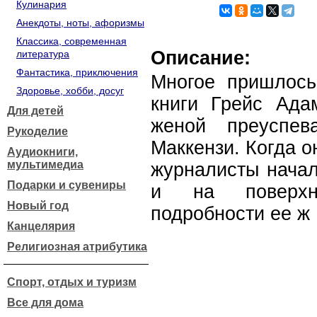
Кулинария
Анекдоты, ноты, афоризмы
Классика, современная
Описание:
литература
Фантастика, приключения
Многое пришлось
Здоровье, хобби, досуг
книги Грейс Ада
Для детей
женой преуспев
Рукоделие
Маккензи. Когда о
Аудиокниги,
мультимедиа
журналисты начал
Подарки и сувениры
и на поверхн
Новый год
подробности ее ж
Канцелярия
Религиозная атрибутика
Спорт, отдых и туризм
Все для дома