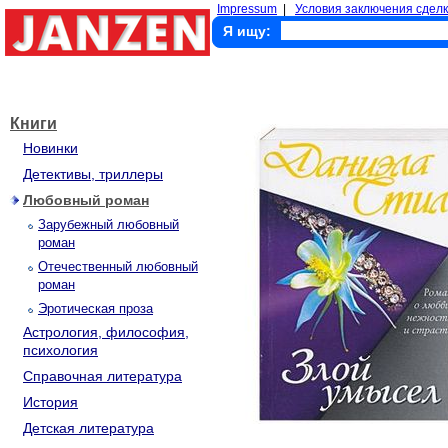
Impressum
|
Условия заключения сделк
Я ищу:
Книги
Новинки
Детективы, триллеры
Любовный роман
Зарубежный любовный
роман
Отечественный любовный
роман
Эротическая проза
Астрология, философия,
психология
Справочная литература
История
Детская литература