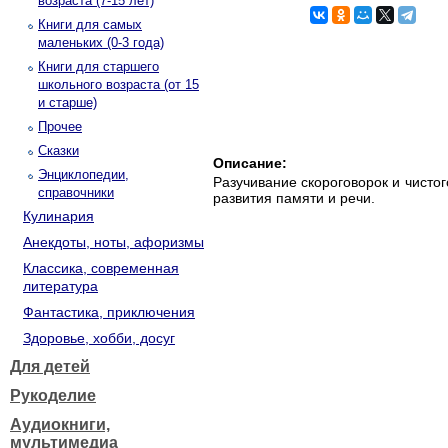
возраста (7-15 лет)
Книги для самых
маленьких (0-3 года)
Книги для старшего
школьного возраста (от 15
и старше)
Прочее
Сказки
Описание:
Энциклопедии,
Разучивание скороговорок и чистог
справочники
развития памяти и речи.
Кулинария
Анекдоты, ноты, афоризмы
Классика, современная
литература
Фантастика, приключения
Здоровье, хобби, досуг
Для детей
Рукоделие
Аудиокниги,
мультимедиа