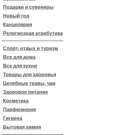
Подарки и сувениры
Новый год
Канцелярия
Религиозная атрибутика
Спорт, отдых и туризм
Все для дома
Все для кухни
Товары для здоровья
Целебные травы, чаи
Здоровое питание
Косметика
Парфюмерия
Гигиена
Бытовая химия