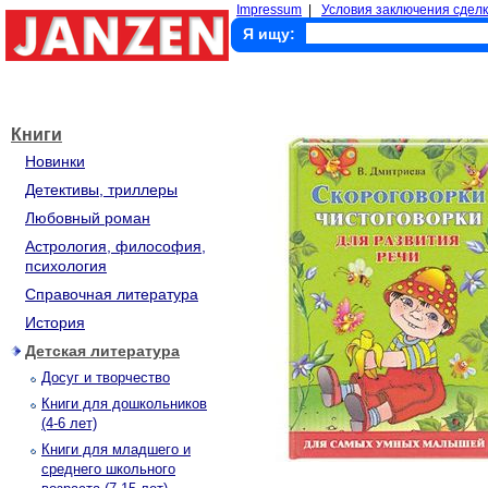
Impressum
|
Условия заключения сделк
Я ищу:
Книги
Новинки
Детективы, триллеры
Любовный роман
Астрология, философия,
психология
Справочная литература
История
Детская литература
Досуг и творчество
Книги для дошкольников
(4-6 лет)
Книги для младшего и
среднего школьного