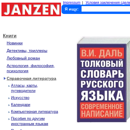
Impressum
|
Условия заключения сделк
Я ищу:
Книги
Новинки
Детективы, триллеры
Любовный роман
Астрология, философия,
психология
Справочная литература
Атласы, карты,
путеводители
Искусство
Календари
Компьютерная литература
Пособия по другим
иностранным языкам