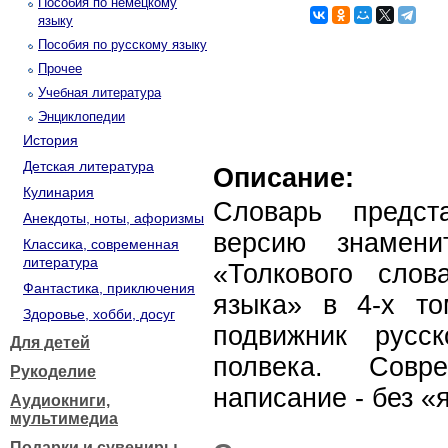
Пособия по немецкому
языку
Пособия по русскому языку
Прочее
Учебная литература
Энциклопедии
История
Детская литература
Описание:
Кулинария
Словарь предст
Анекдоты, ноты, афоризмы
версию знамени
Классика, современная
литература
«Толкового слов
Фантастика, приключения
языка» в 4-х то
Здоровье, хобби, досуг
подвижник русс
Для детей
полвека. Сов
Рукоделие
написание - без «
Аудиокниги,
мультимедиа
Подарки и сувениры