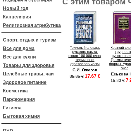
С этим товаром 
Новый год
Канцелярия
Религиозная атрибутика
Спорт, отдых и туризм
Толковый словарь
Краткий сло
Все для дома
русского языка:
трудност
около 100 000 слов,
русского яз
Все для кухни
терминов и
Грамматиче
фразеологически
формы. Удар
Товары для здоровья
окол
С.И. Ожегов
Целебные травы, чаи
Еськова 
17.67 €
35.35 €
7.
15.80 €
Здоровое питание
Косметика
Парфюмерия
Гигиена
Бытовая химия
DVD