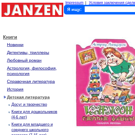
Impressum
|
Условия заключения сделк
Я ищу:
Книги
Новинки
Детективы, триллеры
Любовный роман
Астрология, философия,
психология
Справочная литература
История
Детская литература
Досуг и творчество
Книги для дошкольников
(4-6 лет)
Книги для младшего и
среднего школьного