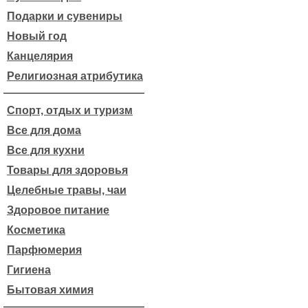
Подарки и сувениры
Новый год
Канцелярия
Религиозная атрибутика
Спорт, отдых и туризм
Все для дома
Все для кухни
Товары для здоровья
Целебные травы, чаи
Здоровое питание
Косметика
Парфюмерия
Гигиена
Бытовая химия