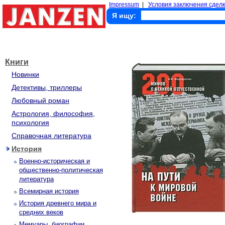
Impressum
|
Условия заключения сделк
Я ищу:
Книги
Новинки
Детективы, триллеры
Любовный роман
Астрология, философия,
психология
Справочная литература
История
Военно-историческая и
общественно-политическая
литература
Всемирная история
История древнего мира и
средних веков
Мемуары, биографии