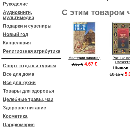
Рукоделие
С этим товаром 
Аудиокниги,
мультимедиа
Подарки и сувениры
Новый год
Канцелярия
Религиозная атрибутика
Мистерии пирамид
Ратные п
Отечест
4.67 €
9.35 €
Спорт, отдых и туризм
Шишов 
Все для дома
5.
10.15 €
Все для кухни
Товары для здоровья
Целебные травы, чаи
Здоровое питание
Косметика
Парфюмерия