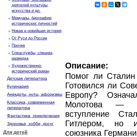
деятелей культуры,
искусства и др.
Мемуары, биографии
исторических личностей
Новая и новейшая история
От Руси до России
Прочее
Спецслужбы, спецназ,
разведка
Описание:
Художественно-
исторический роман
Помог ли Сталин 
Детская литература
Готовился ли Сов
Кулинария
Европу? Означа
Анекдоты, ноты, афоризмы
Классика, современная
Молотова — Р
литература
вступление Ста
Фантастика, приключения
Гитлером, но
Здоровье, хобби, досуг
союзника Германи
Для детей