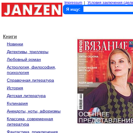
Impressum
|
Условия заключения сделк
Я ищу:
Книги
Новинки
Детективы, триллеры
Любовный роман
Астрология, философия,
психология
Справочная литература
История
Детская литература
Кулинария
Анекдоты, ноты, афоризмы
Классика, современная
литература
Фантастика, приключения