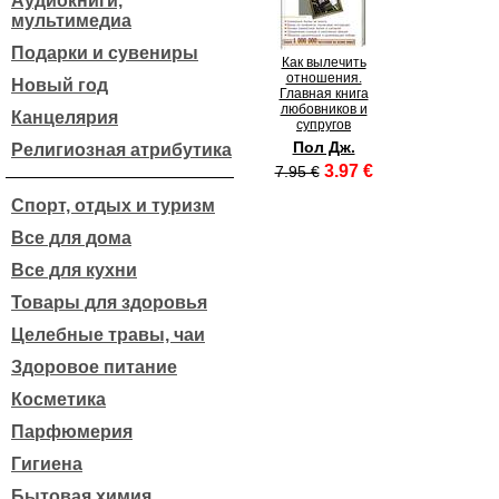
Аудиокниги,
мультимедиа
Подарки и сувениры
Как вылечить
отношения.
Новый год
Главная книга
любовников и
Канцелярия
супругов
Пол Дж.
Религиозная атрибутика
3.97 €
7.95 €
Спорт, отдых и туризм
Все для дома
Все для кухни
Товары для здоровья
Целебные травы, чаи
Здоровое питание
Косметика
Парфюмерия
Гигиена
Бытовая химия