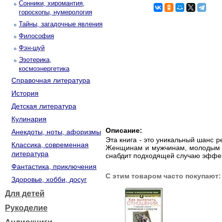
Сонники, хиромантия,
гороскопы, нумерология
Тайны, загадочные явления
Философия
Фэн-шуй
Эзотерика,
космоэнергетика
Справочная литература
История
Детская литература
Кулинария
Описание:
Анекдоты, ноты, афоризмы
Эта книга - это уникальный шанс 
Классика, современная
Женщинам и мужчинам, молодым л
литература
снабдит подходящей случаю эффек
Фантастика, приключения
С этим товаром часто покупают:
Здоровье, хобби, досуг
Для детей
Рукоделие