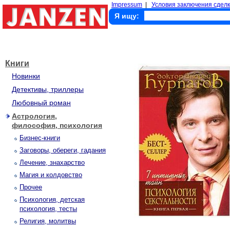
Impressum
|
Условия заключения сделк
Я ищу:
Книги
Новинки
Детективы, триллеры
Любовный роман
Астрология,
философия, психология
Бизнес-книги
Заговоры, обереги, гадания
Лечение, знахарство
Магия и колдовство
Прочее
Психология, детская
психология, тесты
Религия, молитвы