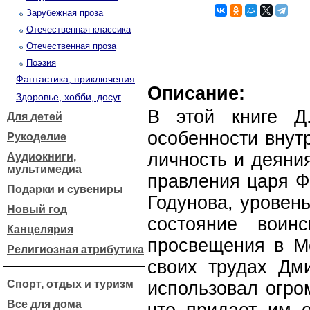
Зарубежная проза
Отечественная классика
Отечественная проза
Поэзия
Фантастика, приключения
Описание:
Здоровье, хобби, досуг
В этой книге Д.
Для детей
особенности внутр
Рукоделие
личность и деяния
Аудиокниги,
мультимедиа
правления царя Ф
Подарки и сувениры
Годунова, уровен
Новый год
состояние воин
Канцелярия
просвещения в Мо
Религиозная атрибутика
своих трудах Дм
Спорт, отдых и туризм
использовал огро
Все для дома