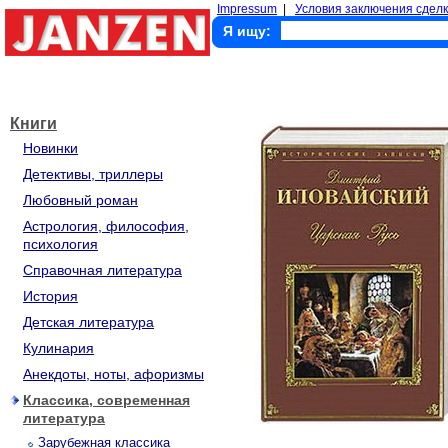
Impressum
|
Условия заключения сделк
Я ищу:
Книги
Новинки
Детективы, триллеры
Любовный роман
Астрология, философия,
психология
Справочная литература
История
Детская литература
Кулинария
Анекдоты, ноты, афоризмы
Классика, современная
литература
Зарубежная классика