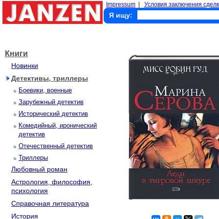
Impressum
|
Условия заключения сделк
Я ищу:
Книги
Новинки
Детективы, триллеры
Боевики, военные
Зарубежный детектив
Исторический детектив
Комедийный, иронический
детектив
Отечественный детектив
Триллеры
Любовный роман
Астрология, философия,
психология
Справочная литература
История