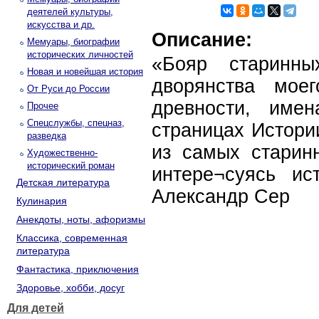
деятелей культуры,
искусства и др.
Описание:
Мемуары, биографии
исторических личностей
«Бояр старинны
Новая и новейшая история
дворянства мое
От Руси до России
древности, име
Прочее
Спецслужбы, спецназ,
страницах Истори
разведка
из самых старин
Художественно-
исторический роман
интере¬суясь ис
Детская литература
Александр Сер
Кулинария
Анекдоты, ноты, афоризмы
Классика, современная
литература
Фантастика, приключения
Здоровье, хобби, досуг
Для детей