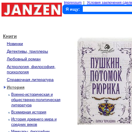
Impressum
|
Условия заключения сделк
Я ищу:
Книги
Новинки
Детективы, триллеры
Любовный роман
Астрология, философия,
психология
Справочная литература
История
Военно-историческая и
общественно-политическая
литература
Всемирная история
История древнего мира и
средних веков
Мемуары, биографии