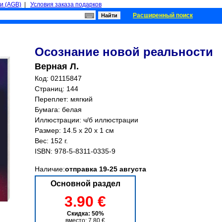
и (AGB)
|
Условия заказа подарков
Расширенный поиск
Осознание новой реальности
Верная Л.
Код: 02115847
Страниц:
144
Переплет: мягкий
Бумага: белая
Иллюстрации: ч/б иллюстрации
Размер: 14.5 x 20 x 1 см
Вес: 152 г.
ISBN:
978-5-8311-0335-9
Наличие:
отправка 19-25 августа
Основной раздел
3.90 €
Скидка: 50%
вместо: 7.80 €