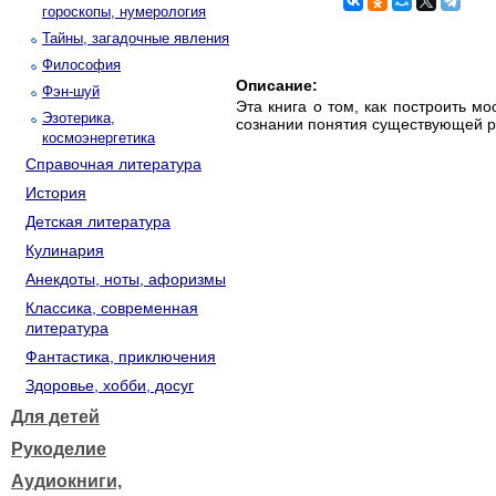
гороскопы, нумерология
Тайны, загадочные явления
Философия
Описание:
Фэн-шуй
Эта книга о том, как построить м
Эзотерика,
сознании понятия существующей ре
космоэнергетика
Справочная литература
История
Детская литература
Кулинария
Анекдоты, ноты, афоризмы
Классика, современная
литература
Фантастика, приключения
Здоровье, хобби, досуг
Для детей
Рукоделие
Аудиокниги,