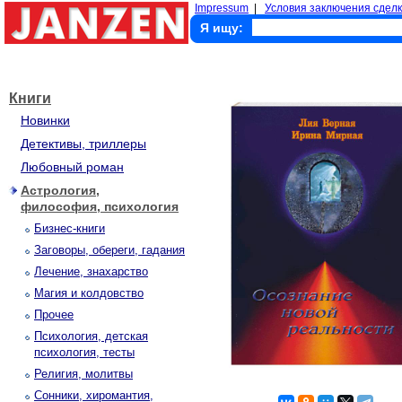
Impressum
|
Условия заключения сделк
Я ищу:
Книги
Новинки
Детективы, триллеры
Любовный роман
Астрология,
философия, психология
Бизнес-книги
Заговоры, обереги, гадания
Лечение, знахарство
Магия и колдовство
Прочее
Психология, детская
психология, тесты
Религия, молитвы
Сонники, хиромантия,