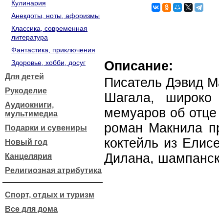
Кулинария
Анекдоты, ноты, афоризмы
Классика, современная
литература
Фантастика, приключения
Здоровье, хобби, досуг
Описание:
Для детей
Писатель Дэвид М
Рукоделие
Шагала, широко 
Аудиокниги,
мемуаров об отце
мультимедиа
роман Макнила пр
Подарки и сувениры
коктейль из Елис
Новый год
Дилана, шампанск
Канцелярия
Религиозная атрибутика
Спорт, отдых и туризм
Все для дома