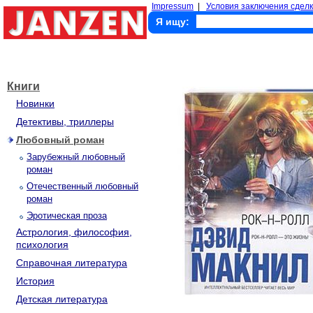
Impressum
|
Условия заключения сделк
Я ищу:
Книги
Новинки
Детективы, триллеры
Любовный роман
Зарубежный любовный
роман
Отечественный любовный
роман
Эротическая проза
Астрология, философия,
психология
Справочная литература
История
Детская литература