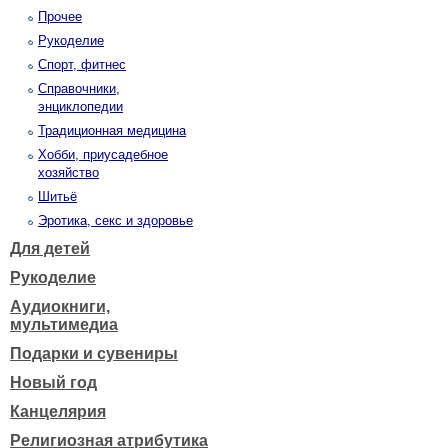
Прочее
Рукоделие
Спорт, фитнес
Справочники,
энциклопедии
Традиционная медицина
Хобби, приусадебное
хозяйство
Шитьё
Эротика, секс и здоровье
Для детей
Рукоделие
Аудиокниги,
мультимедиа
Подарки и сувениры
Новый год
Канцелярия
Религиозная атрибутика