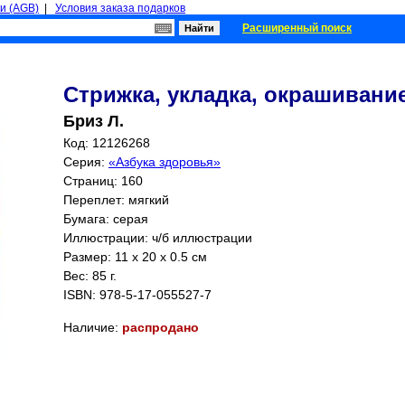
и (AGB)
|
Условия заказа подарков
Расширенный поиск
Стрижка, укладка, окрашивание
Бриз Л.
Код: 12126268
Серия:
«Азбука здоровья»
Страниц:
160
Переплет: мягкий
Бумага: серая
Иллюстрации: ч/б иллюстрации
Размер: 11 x 20 x 0.5 см
Вес: 85 г.
ISBN:
978-5-17-055527-7
Наличие:
распродано