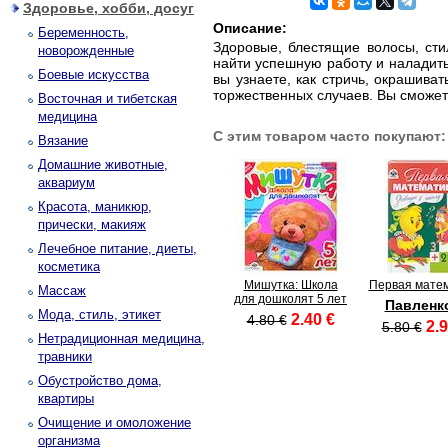
Здоровье, хобби, досуг
Описание:
Беременность,
Здоровые, блестящие волосы, сти
новорожденные
найти успешную работу и наладить
Боевые искусства
вы узнаете, как стричь, окрашива
торжественных случаев. Вы сможет
Восточная и тибетская
медицина
С этим товаром часто покупают:
Вязание
Домашние животные,
аквариум
Красота, маникюр,
прически, макияж
Лечебное питание, диеты,
косметика
Мишутка: Школа
Первая мате
Массаж
для дошколят 5 лет
Павленк
Мода, стиль, этикет
2.40 €
4.80 €
2.9
5.80 €
Нетрадиционная медицина,
травники
Обустройство дома,
квартиры
Очищение и омоложение
организма