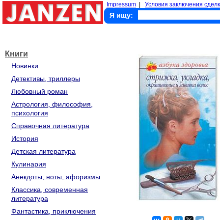
Impressum
|
Условия заключения сделк
Я ищу:
Книги
Новинки
Детективы, триллеры
Любовный роман
Астрология, философия,
психология
Справочная литература
История
Детская литература
Кулинария
Анекдоты, ноты, афоризмы
Классика, современная
литература
Фантастика, приключения