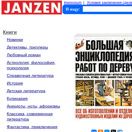
Impressum
|
Условия заключения сделк
Я ищу:
Книги
Новинки
Детективы, триллеры
Любовный роман
Астрология, философия,
психология
Справочная литература
История
Детская литература
Кулинария
Анекдоты, ноты, афоризмы
Классика, современная
литература
Фантастика, приключения