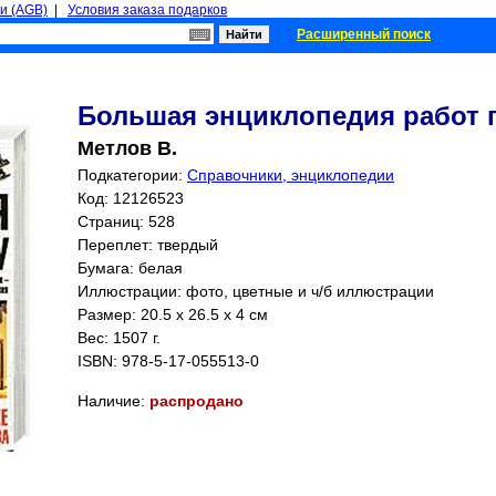
и (AGB)
|
Условия заказа подарков
Расширенный поиск
Большая энциклопедия работ 
Метлов В.
Подкатегории:
Справочники, энциклопедии
Код: 12126523
Страниц:
528
Переплет: твердый
Бумага: белая
Иллюстрации: фото, цветные и ч/б иллюстрации
Размер: 20.5 x 26.5 x 4 см
Вес: 1507 г.
ISBN:
978-5-17-055513-0
Наличие:
распродано