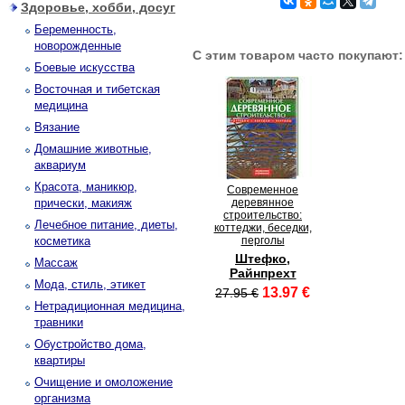
Здоровье, хобби, досуг
Беременность,
новорожденные
С этим товаром часто покупают:
Боевые искусства
Восточная и тибетская
медицина
Вязание
Домашние животные,
аквариум
Красота, маникюр,
Современное
прически, макияж
деревянное
строительство:
Лечебное питание, диеты,
коттеджи, беседки,
косметика
перголы
Штефко,
Массаж
Райнпрехт
Мода, стиль, этикет
13.97 €
27.95 €
Нетрадиционная медицина,
травники
Обустройство дома,
квартиры
Очищение и омоложение
организма