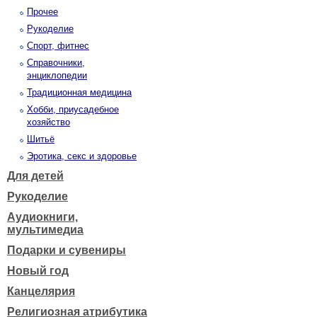
Прочее
Рукоделие
Спорт, фитнес
Справочники,
энциклопедии
Традиционная медицина
Хобби, приусадебное
хозяйство
Шитьё
Эротика, секс и здоровье
Для детей
Рукоделие
Аудиокниги,
мультимедиа
Подарки и сувениры
Новый год
Канцелярия
Религиозная атрибутика