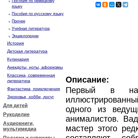
Пособия по немецкому
языку
Пособия по русскому языку
Прочее
Учебная литература
Энциклопедии
История
Детская литература
Кулинария
Анекдоты, ноты, афоризмы
Классика, современная
Описание:
литература
Первый в наш
Фантастика, приключения
Здоровье, хобби, досуг
иллюстрированн
Для детей
одного из ведущ
Рукоделие
анималистов. Ва
Аудиокниги,
мастер этого ред
мультимедиа
Подарки и сувениры