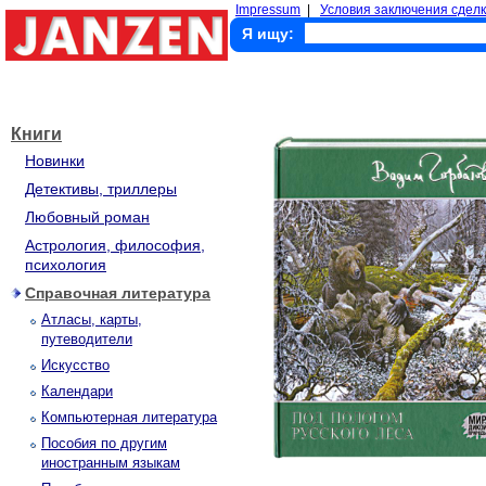
Impressum
|
Условия заключения сделк
Я ищу:
Книги
Новинки
Детективы, триллеры
Любовный роман
Астрология, философия,
психология
Справочная литература
Атласы, карты,
путеводители
Искусство
Календари
Компьютерная литература
Пособия по другим
иностранным языкам