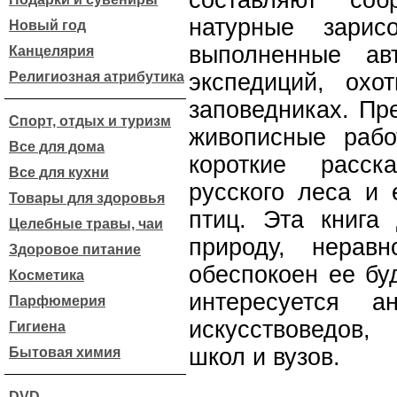
составляют со
натурные зарисо
Новый год
выполненные ав
Канцелярия
Религиозная атрибутика
экспедиций, охо
заповедниках. Пр
Спорт, отдых и туризм
живописные рабо
Все для дома
короткие расск
Все для кухни
русского леса и 
Товары для здоровья
птиц. Эта книга
Целебные травы, чаи
природу, нерав
Здоровое питание
обеспокоен ее бу
Косметика
интересуется ан
Парфюмерия
искусствоведов,
Гигиена
школ и вузов.
Бытовая химия
DVD