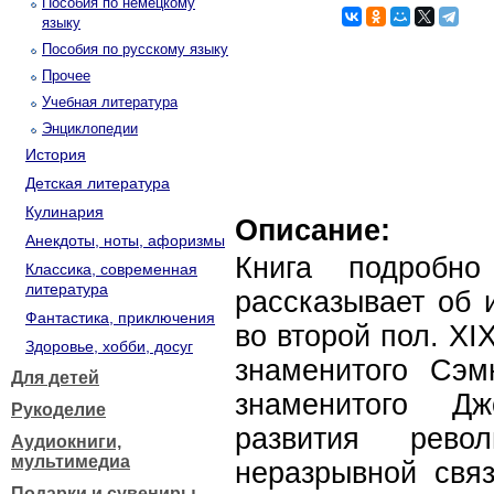
Пособия по немецкому
языку
Пособия по русскому языку
Прочее
Учебная литература
Энциклопедии
История
Детская литература
Кулинария
Описание:
Анекдоты, ноты, афоризмы
Книга подробн
Классика, современная
литература
рассказывает об 
Фантастика, приключения
во второй пол. XIX
Здоровье, хобби, досуг
знаменитого Сэ
Для детей
знаменитого Дж
Рукоделие
развития рево
Аудиокниги,
мультимедиа
неразрывной свя
Подарки и сувениры