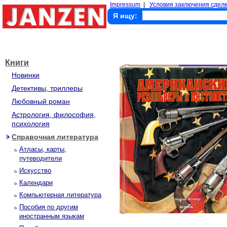
Impressum
|
Условия заключения сделк
Я ищу:
Книги
Новинки
Детективы, триллеры
Любовный роман
Астрология, философия,
психология
Справочная литература
Атласы, карты,
путеводители
Искусство
Календари
Компьютерная литература
Пособия по другим
иностранным языкам