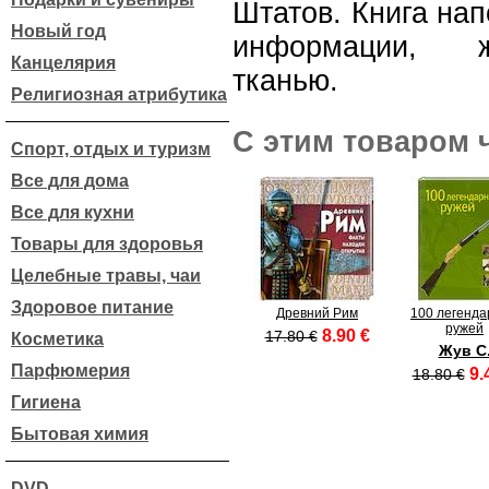
Штатов. Книга на
Новый год
информации, ж
Канцелярия
тканью.
Религиозная атрибутика
С этим товаром 
Спорт, отдых и туризм
Все для дома
Все для кухни
Товары для здоровья
Целебные травы, чаи
Здоровое питание
Древний Рим
100 легенд
ружей
8.90 €
17.80 €
Косметика
Жув С
Парфюмерия
9.
18.80 €
Гигиена
Бытовая химия
DVD