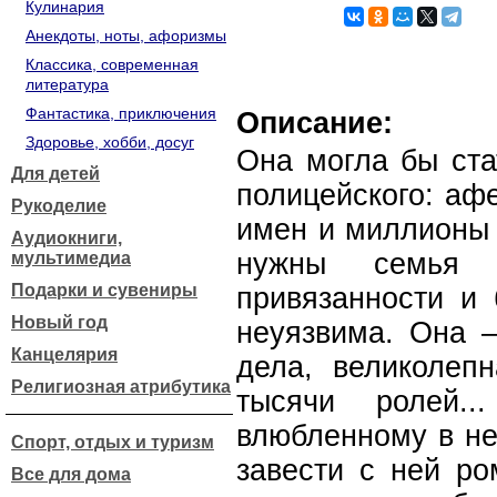
Кулинария
Анекдоты, ноты, афоризмы
Классика, современная
литература
Фантастика, приключения
Описание:
Здоровье, хобби, досуг
Она могла бы ста
Для детей
полицейского: аф
Рукоделие
имен и миллионы 
Аудиокниги,
нужны семья
мультимедиа
Подарки и сувениры
привязанности и
Новый год
неуязвима. Она 
Канцелярия
дела, великолепн
Религиозная атрибутика
тысячи ролей..
влюбленному в не
Спорт, отдых и туризм
завести с ней ро
Все для дома