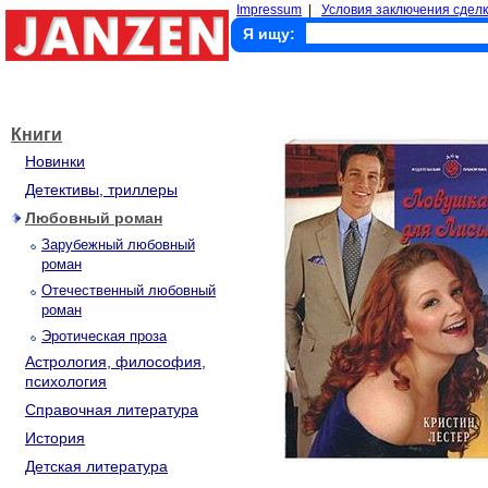
Impressum
|
Условия заключения сделк
Я ищу:
Книги
Новинки
Детективы, триллеры
Любовный роман
Зарубежный любовный
роман
Отечественный любовный
роман
Эротическая проза
Астрология, философия,
психология
Справочная литература
История
Детская литература