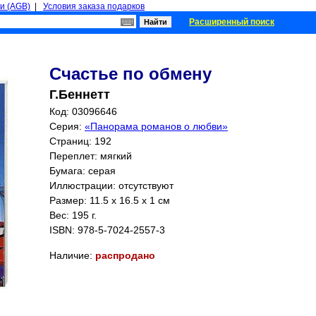
и (AGB)
|
Условия заказа подарков
Расширенный поиск
Счастье по обмену
Г.Беннетт
Код: 03096646
Серия:
«Панорама романов о любви»
Страниц:
192
Переплет: мягкий
Бумага: серая
Иллюстрации: отсутствуют
Размер: 11.5 x 16.5 x 1 см
Вес: 195 г.
ISBN:
978-5-7024-2557-3
Наличие:
распродано