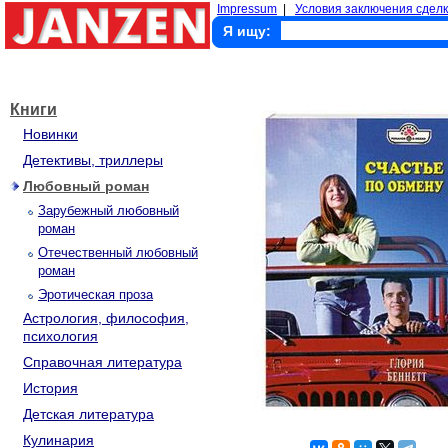
Impressum
|
Условия заключения сделк
Я ищу:
Книги
Новинки
Детективы, триллеры
Любовный роман
Зарубежный любовный
роман
Отечественный любовный
роман
Эротическая проза
Астрология, философия,
психология
Справочная литература
История
Детская литература
Кулинария