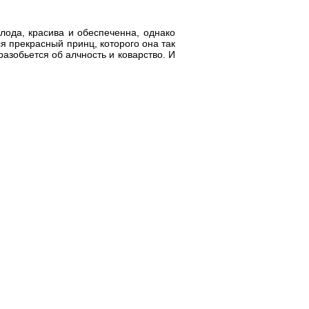
лода, красива и обеспеченна, однако
ся прекрасный принц, которого она так
азобьется об алчность и коварство. И