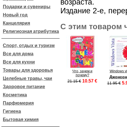
возраста.
Подарки и сувениры
Издание 2-е, пере
Новый год
Канцелярия
С этим товаром 
Религиозная атрибутика
Спорт, отдых и туризм
Все для дома
Все для кухни
Товары для здоровья
Что, зачем и
Windows vi
почему?
Джонсон
Целебные травы, чаи
10.57 €
21.15 €
5.
11.95 €
Здоровое питание
Косметика
Парфюмерия
Гигиена
Бытовая химия