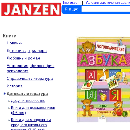
Impressum
|
Условия заключения сделк
Я ищу:
Книги
Новинки
Детективы, триллеры
Любовный роман
Астрология, философия,
психология
Справочная литература
История
Детская литература
Досуг и творчество
Книги для дошкольников
(4-6 лет)
Книги для младшего и
среднего школьного