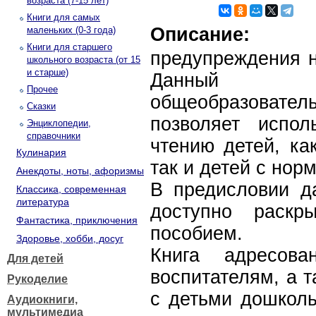
возраста (7-15 лет)
Книги для самых
Описание:
маленьких (0-3 года)
Книги для старшего
предупреждения н
школьного возраста (от 15
и старше)
Данный м
Прочее
общеобразовател
Сказки
позволяет испол
Энциклопедии,
справочники
чтению детей, ка
Кулинария
так и детей с но
Анекдоты, ноты, афоризмы
В предисловии д
Классика, современная
литература
доступно раскр
Фантастика, приключения
пособием.
Здоровье, хобби, досуг
Книга адресова
Для детей
воспитателям, а 
Рукоделие
с детьми дошколь
Аудиокниги,
мультимедиа