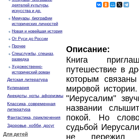
деятелей культуры,
искусства и др.
Мемуары, биографии
исторических личностей
Новая и новейшая история
От Руси до России
Прочее
Описание:
Спецслужбы, спецназ,
Книга пригла
разведка
Художественно-
путешествие в др
исторический роман
которым связаны
Детская литература
мировой истории.
Кулинария
Анекдоты, ноты, афоризмы
"Иерусалим" звуч
Классика, современная
названии слыши
литература
покой. Но слов
Фантастика, приключения
судьбой Иерусали
Здоровье, хобби, досуг
Для детей
не пережил с