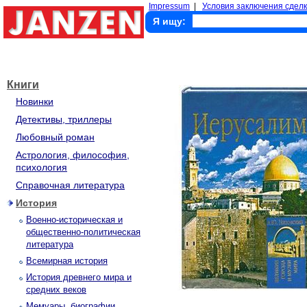
Impressum
|
Условия заключения сделк
Я ищу:
Книги
Новинки
Детективы, триллеры
Любовный роман
Астрология, философия,
психология
Справочная литература
История
Военно-историческая и
общественно-политическая
литература
Всемирная история
История древнего мира и
средних веков
Мемуары, биографии