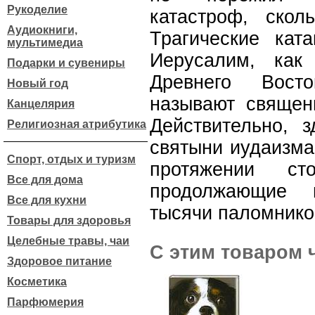
Рукоделие
катастроф, ско
Аудиокниги,
Трагические кат
мультимедиа
Иерусалим, как
Подарки и сувениры
Древнего Вост
Новый год
называют священ
Канцелярия
Действительно, 
Религиозная атрибутика
святыни иудаизма
Спорт, отдых и туризм
протяжении ст
Все для дома
продолжающие 
Все для кухни
тысячи паломнико
Товары для здоровья
Целебные травы, чаи
С этим товаром 
Здоровое питание
Косметика
Парфюмерия