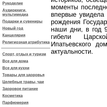
Рукоделие
моменты последне
Аудиокниги,
впервые увидела 
мультимедиа
рождения Государ
Подарки и сувениры
наши дни, в год 
Новый год
Канцелярия
гибели Царс
Религиозная атрибутика
Ипатьевского до
актуальности.
Спорт, отдых и туризм
Все для дома
Все для кухни
Товары для здоровья
Целебные травы, чаи
Здоровое питание
Косметика
Парфюмерия