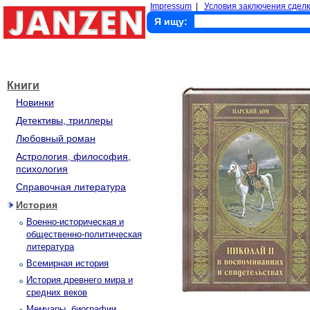
Impressum
|
Условия заключения сделк
Я ищу:
Книги
Новинки
Детективы, триллеры
Любовный роман
Астрология, философия,
психология
Справочная литература
История
Военно-историческая и
общественно-политическая
литература
Всемирная история
История древнего мира и
средних веков
Мемуары, биографии