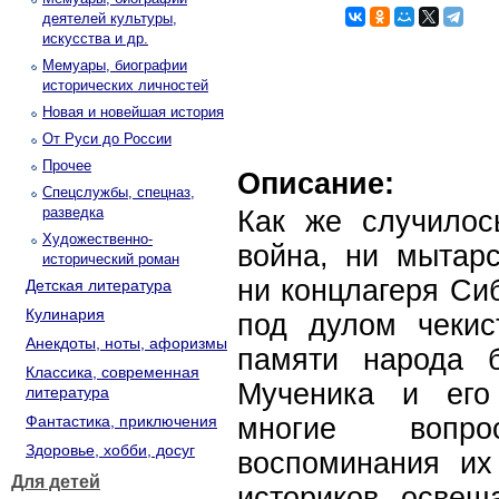
деятелей культуры,
искусства и др.
Мемуары, биографии
исторических личностей
Новая и новейшая история
От Руси до России
Прочее
Описание:
Спецслужбы, спецназ,
разведка
Как же случилос
Художественно-
война, ни мытарс
исторический роман
ни концлагеря Си
Детская литература
Кулинария
под дулом чекис
Анекдоты, ноты, афоризмы
памяти народа б
Классика, современная
Мученика и его
литература
Фантастика, приключения
многие вопро
Здоровье, хобби, досуг
воспоминания их
Для детей
историков, освещ