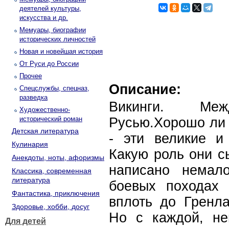
деятелей культуры,
искусства и др.
Мемуары, биографии
исторических личностей
Новая и новейшая история
От Руси до России
Прочее
Описание:
Спецслужбы, спецназ,
разведка
Викинги. Ме
Художественно-
исторический роман
Русью.Хорошо ли 
Детская литература
- эти великие и
Кулинария
Какую роль они с
Анекдоты, ноты, афоризмы
написано немал
Классика, современная
литература
боевых походах 
Фантастика, приключения
вплоть до Гренл
Здоровье, хобби, досуг
Но с каждой, не
Для детей