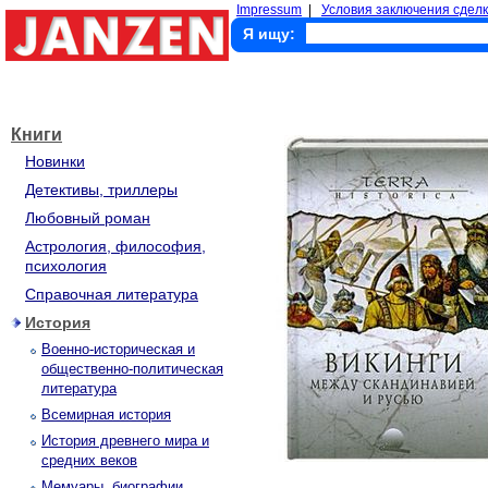
Impressum
|
Условия заключения сделк
Я ищу:
Книги
Новинки
Детективы, триллеры
Любовный роман
Астрология, философия,
психология
Справочная литература
История
Военно-историческая и
общественно-политическая
литература
Всемирная история
История древнего мира и
средних веков
Мемуары, биографии