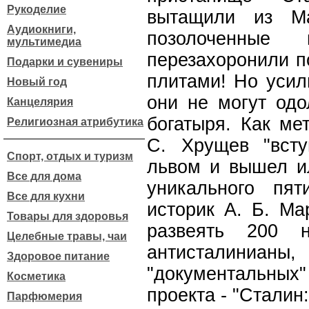
Рукоделие
вытащили из Ма
Аудиокниги,
позолоченные
мультимедиа
перезахоронили п
Подарки и сувениры
плитами! Но усил
Новый год
они не могут одо
Канцелярия
богатыря. Как ме
Религиозная атрибутика
С. Хрущев "вст
Спорт, отдых и туризм
львом и вышел и
Все для дома
уникального пят
Все для кухни
историк А. Б. Ма
Товары для здоровья
развеять 200 
Целебные травы, чаи
антисталиниа
Здоровое питание
"документальных
Косметика
проекта - "Сталин
Парфюмерия