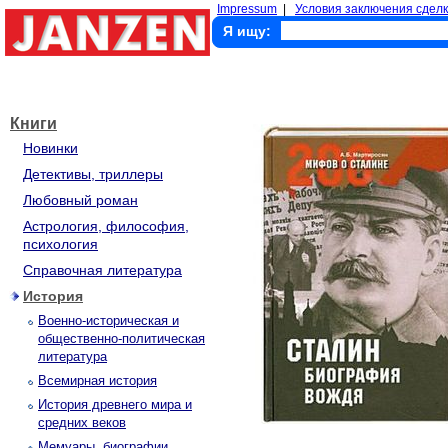
Impressum
|
Условия заключения сделк
Я ищу:
Книги
Новинки
Детективы, триллеры
Любовный роман
Астрология, философия,
психология
Справочная литература
История
Военно-историческая и
общественно-политическая
литература
Всемирная история
История древнего мира и
средних веков
Мемуары, биографии