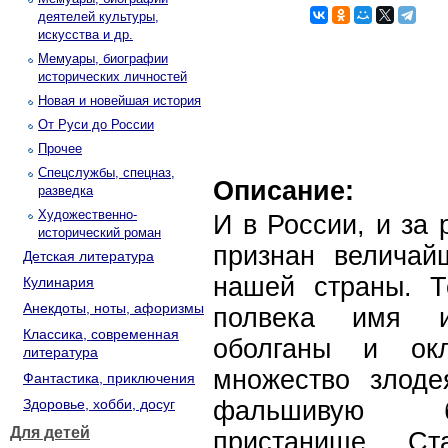
деятелей культуры,
искусства и др.
Мемуары, биографии
исторических личностей
Новая и новейшая история
От Руси до России
Прочее
Спецслужбы, спецназ,
Описание:
разведка
Художественно-
И в России, и за
исторический роман
признан величай
Детская литература
нашей страны. 
Кулинария
Анекдоты, ноты, афоризмы
полвека имя и
Классика, современная
оболганы и окл
литература
множество злоде
Фантастика, приключения
Здоровье, хобби, досуг
фальшивую б
Для детей
пристанище Ст