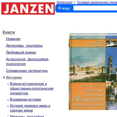
Impressum
|
Условия заключения сделк
Я ищу:
Книги
Новинки
Детективы, триллеры
Любовный роман
Астрология, философия,
психология
Справочная литература
История
Военно-историческая и
общественно-политическая
литература
Всемирная история
История древнего мира и
средних веков
Мемуары, биографии