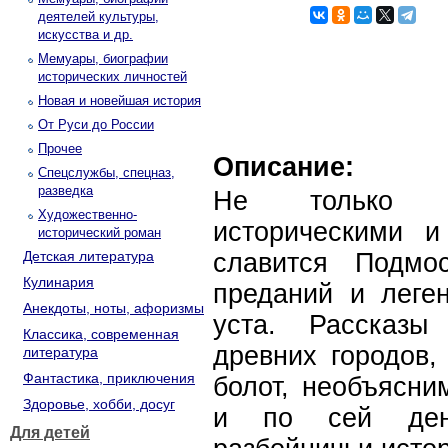
деятелей культуры,
искусства и др.
Мемуары, биографии
исторических личностей
Новая и новейшая история
От Руси до России
Прочее
Описание:
Спецслужбы, спецназ,
разведка
Не только пр
Художественно-
историческими и
исторический роман
Детская литература
славится Подмо
Кулинария
преданий и леге
Анекдоты, ноты, афоризмы
уста. Рассказы
Классика, современная
древних городов,
литература
Фантастика, приключения
болот, необъясни
Здоровье, хобби, досуг
и по сей ден
Для детей