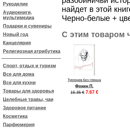
разбойничьи истор
Рукоделие
найдет в этой книг
Аудиокниги,
Черно-белые + цв
мультимедиа
Подарки и сувениры
С этим товаром 
Новый год
Канцелярия
Религиозная атрибутика
Спорт, отдых и туризм
Все для дома
Тургенев без глянца
Все для кухни
Фокин П.
Товары для здоровья
7.67 €
15.35 €
Целебные травы, чаи
Здоровое питание
Косметика
Парфюмерия