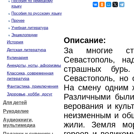
Пособия по немецкому
языку
Пособия по русскому языку
Прочее
Учебная литература
Энциклопедии
Описание:
История
За многие сто
Детская литература
Кулинария
Севастополь, н
Анекдоты, ноты, афоризмы
страшных бурь.
Классика, современная
Севастополь, но 
литература
На смену одним ж
Фантастика, приключения
Здоровье, хобби, досуг
Различными были
Для детей
верования и куль
Рукоделие
неизменным и общ
Аудиокниги,
жили. Земля мор
мультимедиа
Подарки и сувениры