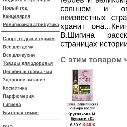
героев и великом
солнцем и ом
Новый год
неизвестных стр
Канцелярия
Религиозная атрибутика
хранит она...Кн
В.Шигина расс
Спорт, отдых и туризм
страницах истори
Все для дома
Все для кухни
С этим товаром 
Товары для здоровья
Целебные травы, чаи
Здоровое питание
Косметика
Парфюмерия
Гигиена
Сочи. Олимпийская
Ривьера России
Бытовая химия
Круглякова М.,
Бурыгин С.
3.40 €
6.80 €
DVD