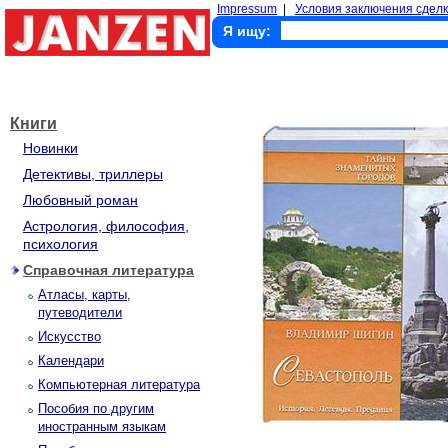
Impressum
|
Условия заключения сделк
Я ищу:
Книги
Новинки
Детективы, триллеры
Любовный роман
Астрология, философия,
психология
Справочная литература
Атласы, карты,
путеводители
Искусство
Календари
Компьютерная литература
Пособия по другим
иностранным языкам