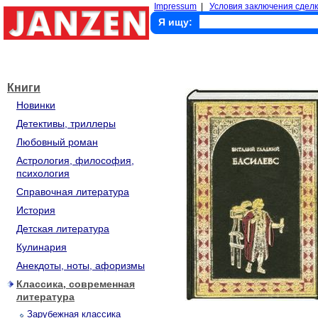
Impressum
|
Условия заключения сделк
Я ищу:
Книги
Новинки
Детективы, триллеры
Любовный роман
Астрология, философия,
психология
Справочная литература
История
Детская литература
Кулинария
Анекдоты, ноты, афоризмы
Классика, современная
литература
Зарубежная классика