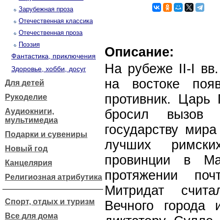
Зарубежная проза
Отечественная классика
Отечественная проза
Поэзия
Описание:
Фантастика, приключения
На рубеже II-I вв
Здоровье, хобби, досуг
на востоке поя
Для детей
противник. Царь 
Рукоделие
Аудиокниги,
бросил вызов 
мультимедиа
государству мира
Подарки и сувениры
лучших римских
Новый год
провинции в М
Канцелярия
протяжении поч
Религиозная атрибутика
Митридат счит
Спорт, отдых и туризм
Вечного города 
Все для дома