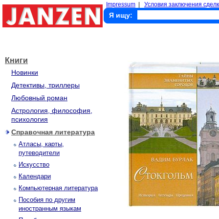
Impressum
|
Условия заключения сделк
Я ищу:
Книги
Новинки
Детективы, триллеры
Любовный роман
Астрология, философия,
психология
Справочная литература
Атласы, карты,
путеводители
Искусство
Календари
Компьютерная литература
Пособия по другим
иностранным языкам