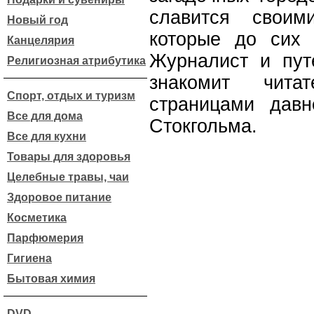
славится своим
Новый год
которые до сих 
Канцелярия
Журналист и пут
Религиозная атрибутика
знакомит чита
Спорт, отдых и туризм
страницами давн
Все для дома
Стокгольма.
Все для кухни
Товары для здоровья
Целебные травы, чаи
Здоровое питание
Косметика
Парфюмерия
Гигиена
Бытовая химия
DVD