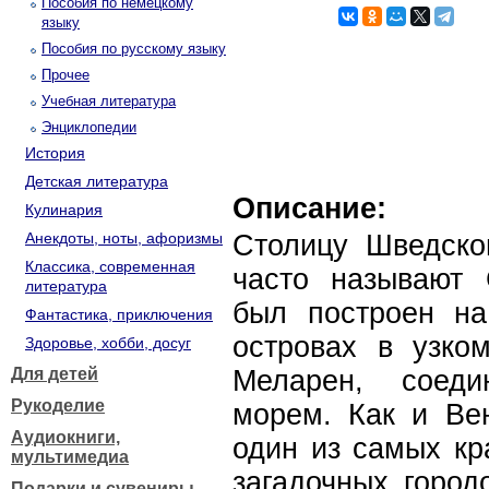
Пособия по немецкому
языку
Пособия по русскому языку
Прочее
Учебная литература
Энциклопедии
История
Детская литература
Описание:
Кулинария
Анекдоты, ноты, афоризмы
Столицу Шведског
Классика, современная
часто называют 
литература
был построен на
Фантастика, приключения
островах в узко
Здоровье, хобби, досуг
Для детей
Меларен, соед
Рукоделие
морем. Как и Вен
Аудиокниги,
один из самых кр
мультимедиа
загадочных город
Подарки и сувениры