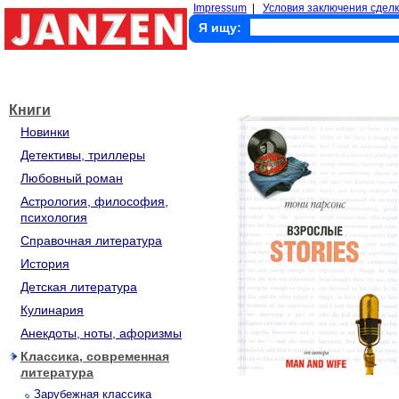
Impressum
|
Условия заключения сделк
Я ищу:
Книги
Новинки
Детективы, триллеры
Любовный роман
Астрология, философия,
психология
Справочная литература
История
Детская литература
Кулинария
Анекдоты, ноты, афоризмы
Классика, современная
литература
Зарубежная классика