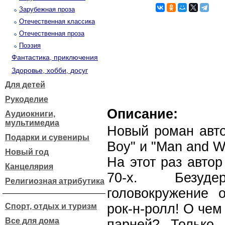
Зарубежная проза
Отечественная классика
Отечественная проза
Поэзия
Фантастика, приключения
Здоровье, хобби, досуг
Для детей
Рукоделие
Описание:
Аудиокниги,
мультимедиа
Новый роман авто
Подарки и сувениры
Boy" и "Mаn and Wi
Новый год
На этот раз авто
Канцелярия
70-х. Безуд
Религиозная атрибутика
головокружение 
рок-н-ролл! О чем
Спорт, отдых и туризм
Все для дома
парней? Только