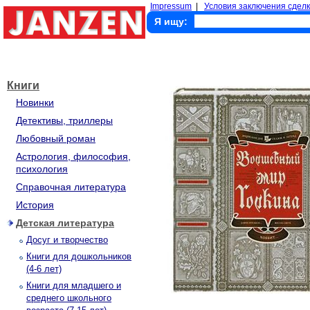
Impressum
|
Условия заключения сделк
Я ищу:
Книги
Новинки
Детективы, триллеры
Любовный роман
Астрология, философия,
психология
Справочная литература
История
Детская литература
Досуг и творчество
Книги для дошкольников
(4-6 лет)
Книги для младшего и
среднего школьного