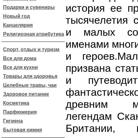
история ее п
Подарки и сувениры
Новый год
тысячелетия 
Канцелярия
и малых со
Религиозная атрибутика
именами многи
Спорт, отдых и туризм
и героев.Мал
Все для дома
призвана ста
Все для кухни
Товары для здоровья
и путеводи
Целебные травы, чаи
фантастичес
Здоровое питание
древним м
Косметика
Парфюмерия
легендам Ска
Гигиена
Британии, 
Бытовая химия