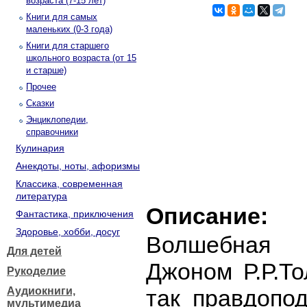
возраста (7-15 лет)
Книги для самых
маленьких (0-3 года)
Книги для старшего
школьного возраста (от 15
и старше)
Прочее
Сказки
Энциклопедии,
справочники
Кулинария
Анекдоты, ноты, афоризмы
Классика, современная
литература
Описание:
Фантастика, приключения
Здоровье, хобби, досуг
Волшебная 
Для детей
Джоном Р.Р.Т
Рукоделие
Аудиокниги,
так правдопо
мультимедиа