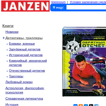
Impressum
|
Условия заключения сделк
Я ищу:
Книги
Новинки
Детективы, триллеры
Боевики, военные
Зарубежный детектив
Исторический детектив
Комедийный, иронический
детектив
Отечественный детектив
Триллеры
Любовный роман
Астрология, философия,
психология
Справочная литература
История