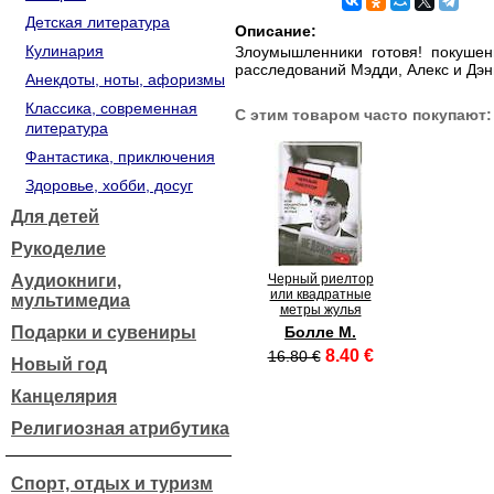
Детская литература
Описание:
Кулинария
Злоумышленники готовя! покушен
расследований Мэдди, Алекс и Дэ
Анекдоты, ноты, афоризмы
Классика, современная
С этим товаром часто покупают:
литература
Фантастика, приключения
Здоровье, хобби, досуг
Для детей
Рукоделие
Аудиокниги,
Черный риелтор
или квадратные
мультимедиа
метры жулья
Подарки и сувениры
Болле М.
8.40 €
16.80 €
Новый год
Канцелярия
Религиозная атрибутика
Спорт, отдых и туризм