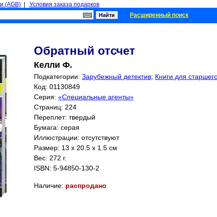
и (AGB)
|
Условия заказа подарков
Расширенный поиск
Обратный отсчет
Келли Ф.
Подкатегории:
Зарубежный детектив
;
Книги для старшего
Код: 01130849
Серия:
«Специальные агенты»
Страниц:
224
Переплет: твердый
Бумага: серая
Иллюстрации: отсутствуют
Размер: 13 x 20.5 x 1.5 см
Вес: 272 г.
ISBN:
5-94850-130-2
Наличие:
распродано