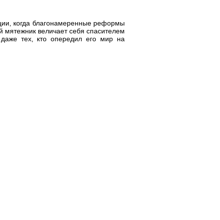
туции, когда благонамеренные реформы
ый мятежник величает себя спасителем
 даже тех, кто опередил его мир на