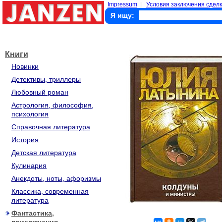
Impressum
|
Условия заключения сделк
Я ищу:
Книги
Новинки
Детективы, триллеры
Любовный роман
Астрология, философия,
психология
Справочная литература
История
Детская литература
Кулинария
Анекдоты, ноты, афоризмы
Классика, современная
литература
Фантастика,