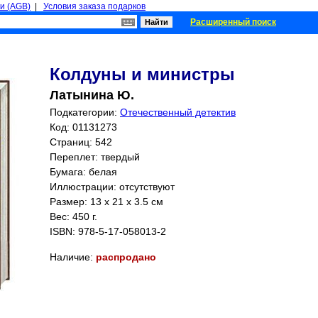
и (AGB)
|
Условия заказа подарков
Расширенный поиск
Колдуны и министры
Латынина Ю.
Подкатегории:
Отечественный детектив
Код: 01131273
Страниц:
542
Переплет: твердый
Бумага: белая
Иллюстрации: отсутствуют
Размер: 13 x 21 x 3.5 см
Вес: 450 г.
ISBN:
978-5-17-058013-2
Наличие:
распродано