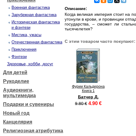
приключения
Военная фантастика
Описание:
Когда великая империя стоит на п
Зарубежная фантастика
утонули в крови, и провинции отп
Историческая фантастика
государства, – сможет ли сталь
и фэнтези
тысячелетия?
Мистика, ужасы
С этим товаром часто покупают:
Отечественная фантастика
Приключения
Фэнтези
Здоровье, хобби, досуг
Для детей
Рукоделие
Фурии Кальдерона
Аудиокниги,
Книга 1
мультимедиа
Батчер Д.
4.90 €
9.80 €
Подарки и сувениры
Новый год
Канцелярия
Религиозная атрибутика