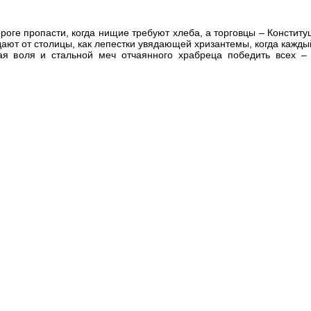
ороге пропасти, когда нищие требуют хлеба, а торговцы – Консти
адают от столицы, как лепестки увядающей хризантемы, когда кажд
ная воля и стальной меч отчаянного храбреца победить всех –