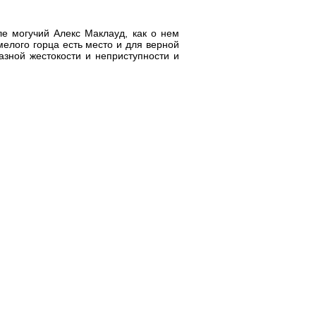
е могучий Алекс Маклауд, как о нем
мелого горца есть место и для верной
азной жестокости и неприступности и