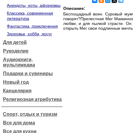
Анекдоты, ноты, афоризмы
Описание:
Классика, современная
Беспощадный воин. Суровый мужч
литература
говорят?Прелестная Мег Маккиннон
любви, и для пылкой страсти. Он 
Фантастика, приключения
открыть Мег свои подлинные мечты
Здоровье, хобби, досуг
Для детей
Рукоделие
Аудиокниги,
мультимедиа
Подарки и сувениры
Новый год
Канцелярия
Религиозная атрибутика
Спорт, отдых и туризм
Все для дома
Все для кухни