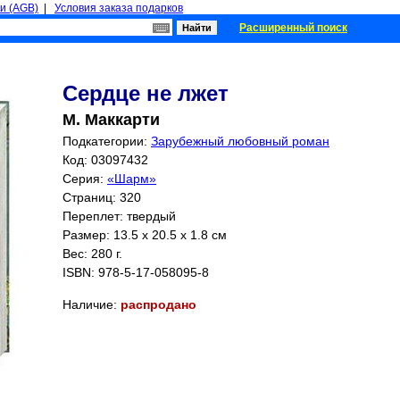
и (AGB)
|
Условия заказа подарков
Расширенный поиск
Сердце не лжет
М. Маккарти
Подкатегории:
Зарубежный любовный роман
Код: 03097432
Серия:
«Шарм»
Страниц:
320
Переплет: твердый
Размер: 13.5 x 20.5 x 1.8 см
Вес: 280 г.
ISBN:
978-5-17-058095-8
Наличие:
распродано