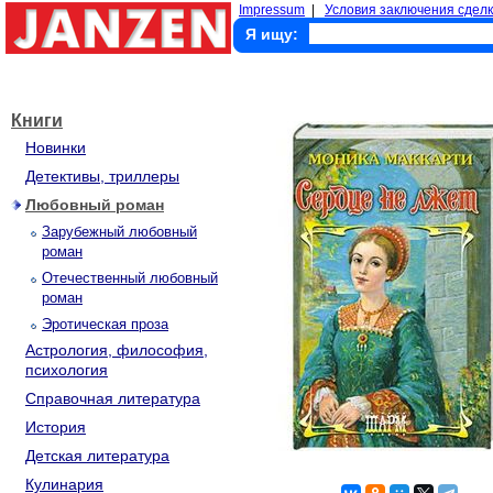
Impressum
|
Условия заключения сделк
Я ищу:
Книги
Новинки
Детективы, триллеры
Любовный роман
Зарубежный любовный
роман
Отечественный любовный
роман
Эротическая проза
Астрология, философия,
психология
Справочная литература
История
Детская литература
Кулинария