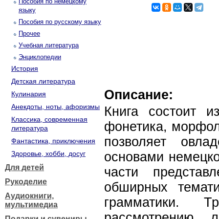
Пособия по немецкому
языку
Пособия по русскому языку
Прочее
Учебная литература
Энциклопедии
История
Детская литература
Описание:
Кулинария
Анекдоты, ноты, афоризмы
Книга состоит и
Классика, современная
фонетика, морфол
литература
позволяет овла
Фантастика, приключения
Здоровье, хобби, досуг
основами немецко
Для детей
части представ
Рукоделие
обширных темати
Аудиокниги,
грамматики. Т
мультимедиа
рассмотрению л
Подарки и сувениры