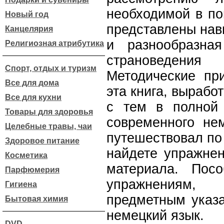
необходимой в по
Новый год
представлены нав
Канцелярия
и разнообразна
Религиозная атрибутика
страноведения
Спорт, отдых и туризм
Методические пр
Все для дома
эта книга, вырабо
Все для кухни
с тем в полной
Товары для здоровья
современного нем
Целебные травы, чаи
путешествовал по 
Здоровое питание
найдете упражнен
Косметика
материала. Пос
Парфюмерия
упражнениям,
Гигиена
предметным указа
Бытовая химия
немецкий язык.
DVD