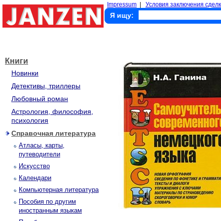
Impressum
|
Условия заключения сделк
Я ищу:
Книги
Новинки
Детективы, триллеры
Любовный роман
Астрология, философия,
психология
Справочная литература
Атласы, карты,
путеводители
Искусство
Календари
Компьютерная литература
Пособия по другим
иностранным языкам