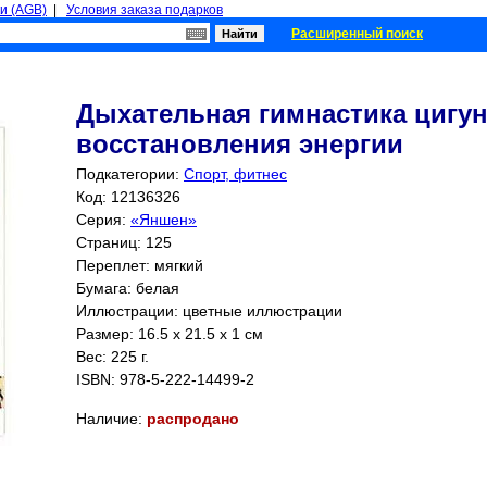
и (AGB)
|
Условия заказа подарков
Расширенный поиск
Дыхательная гимнастика цигун
восстановления энергии
Подкатегории:
Спорт, фитнес
Код: 12136326
Серия:
«Яншен»
Страниц:
125
Переплет: мягкий
Бумага: белая
Иллюстрации: цветные иллюстрации
Размер: 16.5 x 21.5 x 1 см
Вес: 225 г.
ISBN:
978-5-222-14499-2
Наличие:
распродано