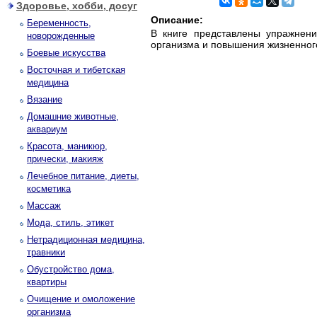
Здоровье, хобби, досуг
Описание:
Беременность,
В книге представлены упражнени
новорожденные
организма и повышения жизненного
Боевые искусства
Восточная и тибетская
медицина
Вязание
Домашние животные,
аквариум
Красота, маникюр,
прически, макияж
Лечебное питание, диеты,
косметика
Массаж
Мода, стиль, этикет
Нетрадиционная медицина,
травники
Обустройство дома,
квартиры
Очищение и омоложение
организма