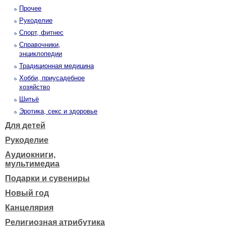
Прочее
Рукоделие
Спорт, фитнес
Справочники,
энциклопедии
Традиционная медицина
Хобби, приусадебное
хозяйство
Шитьё
Эротика, секс и здоровье
Для детей
Рукоделие
Аудиокниги,
мультимедиа
Подарки и сувениры
Новый год
Канцелярия
Религиозная атрибутика