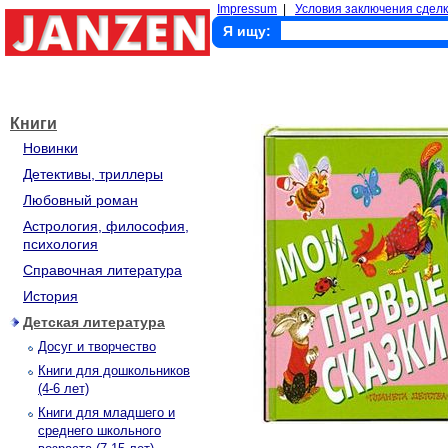
Impressum
|
Условия заключения сделк
Я ищу:
Книги
Новинки
Детективы, триллеры
Любовный роман
Астрология, философия,
психология
Справочная литература
История
Детская литература
Досуг и творчество
Книги для дошкольников
(4-6 лет)
Книги для младшего и
среднего школьного