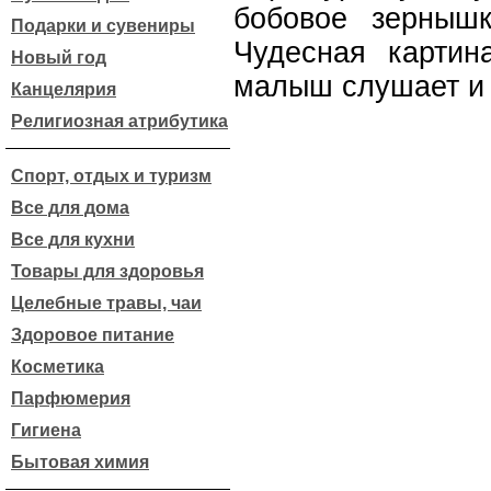
бобовое зернышк
Подарки и сувениры
Чудесная картин
Новый год
малыш слушает и 
Канцелярия
Религиозная атрибутика
Спорт, отдых и туризм
Все для дома
Все для кухни
Товары для здоровья
Целебные травы, чаи
Здоровое питание
Косметика
Парфюмерия
Гигиена
Бытовая химия