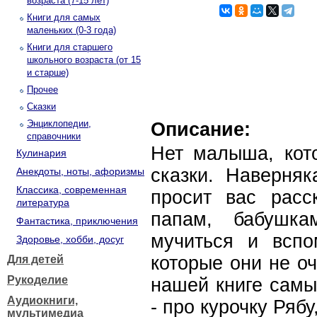
возраста (7-15 лет)
Книги для самых
маленьких (0-3 года)
Книги для старшего
школьного возраста (от 15
и старше)
Прочее
Сказки
Энциклопедии,
Описание:
справочники
Нет малыша, кот
Кулинария
сказки. Наверня
Анекдоты, ноты, афоризмы
Классика, современная
просит вас расс
литература
папам, бабушк
Фантастика, приключения
мучиться и вспо
Здоровье, хобби, досуг
которые они не оч
Для детей
Рукоделие
нашей книге сам
Аудиокниги,
- про курочку Рябу
мультимедиа