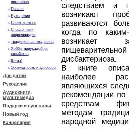
организма
следствием и п
Прочее
возникают пр
Рукоделие
развиваются бол
Спорт, фитнес
Справочники,
когда по каким
энциклопедии
возникает за
Традиционная медицина
пищеварительной 
Хобби, приусадебное
хозяйство
дисбактериоза.
Шитьё
В книге опис
Эротика, секс и здоровье
наиболее расп
Для детей
Рукоделие
являющихся следс
Аудиокниги,
рекомендации по 
мультимедиа
средствам фит
Подарки и сувениры
методам традиц
Новый год
народной медици
Канцелярия