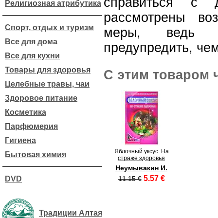
справиться с д
Религиозная атрибутика
рассмотрены во
Спорт, отдых и туризм
меры, ведь б
Все для дома
предупредить, чем
Все для кухни
Товары для здоровья
С этим товаром 
Целебные травы, чаи
Здоровое питание
Косметика
Парфюмерия
Гигиена
Яблочный уксус. На
Бытовая химия
страже здоровья
Неумывакин И.
5.57 €
DVD
11.15 €
Традиции Алтая