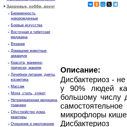
Здоровье, хобби, досуг
Беременность,
новорожденные
Боевые искусства
Восточная и тибетская
медицина
Вязание
Домашние животные,
аквариум
Красота, маникюр,
прически, макияж
Описание:
Лечебное питание, диеты,
Дисбактериоз - не
косметика
Массаж
у 90% людей ка
Мода, стиль, этикет
большому числу д
Нетрадиционная медицина,
самостоятельн
травники
Обустройство дома,
микрофлоры кише
квартиры
Дисбактериоз 
Очищение и омоложение