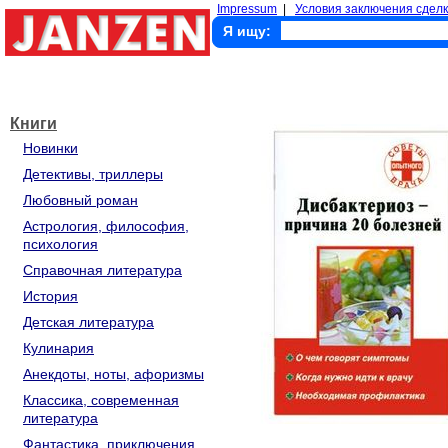
Impressum
|
Условия заключения сделк
Я ищу:
Книги
Новинки
Детективы, триллеры
Любовный роман
Астрология, философия,
психология
Справочная литература
История
Детская литература
Кулинария
Анекдоты, ноты, афоризмы
Классика, современная
литература
Фантастика, приключения