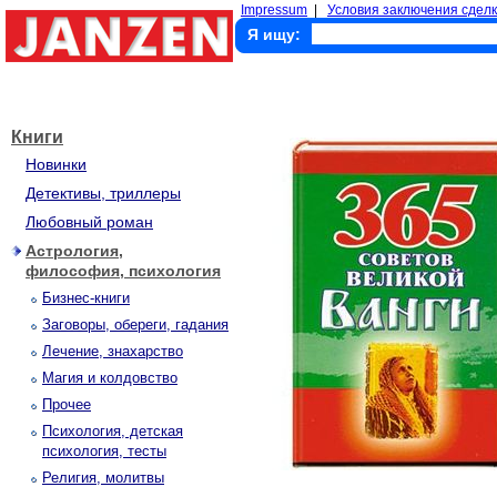
Impressum
|
Условия заключения сделк
Я ищу:
Книги
Новинки
Детективы, триллеры
Любовный роман
Астрология,
философия, психология
Бизнес-книги
Заговоры, обереги, гадания
Лечение, знахарство
Магия и колдовство
Прочее
Психология, детская
психология, тесты
Религия, молитвы