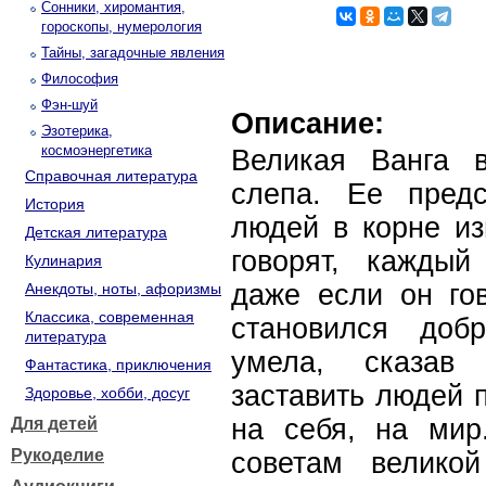
Сонники, хиромантия,
гороскопы, нумерология
Тайны, загадочные явления
Философия
Фэн-шуй
Описание:
Эзотерика,
космоэнергетика
Великая Ванга 
Справочная литература
слепа. Ее предс
История
людей в корне из
Детская литература
говорят, каждый
Кулинария
даже если он гов
Анекдоты, ноты, афоризмы
Классика, современная
становился доб
литература
умела, сказав 
Фантастика, приключения
заставить людей п
Здоровье, хобби, досуг
на себя, на мир
Для детей
Рукоделие
советам велико