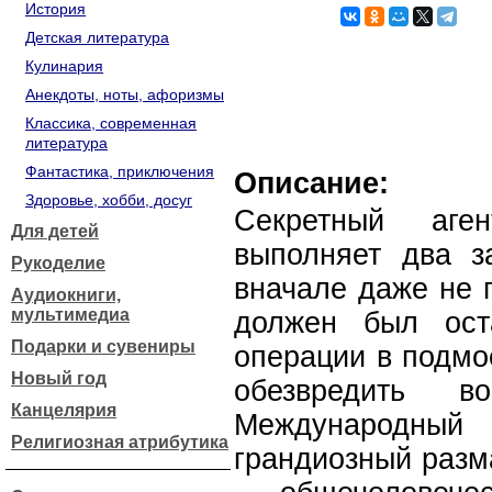
История
Детская литература
Кулинария
Анекдоты, ноты, афоризмы
Классика, современная
литература
Фантастика, приключения
Описание:
Здоровье, хобби, досуг
Секретный аг
Для детей
выполняет два з
Рукоделие
вначале даже не п
Аудиокниги,
мультимедиа
должен был ост
Подарки и сувениры
операции в подмо
Новый год
обезвредить 
Канцелярия
Международны
Религиозная атрибутика
грандиозный разм