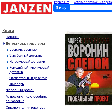
Impressum
|
Условия заключения сделк
Я ищу:
Книги
Новинки
Детективы, триллеры
Боевики, военные
Зарубежный детектив
Исторический детектив
Комедийный, иронический
детектив
Отечественный детектив
Триллеры
Любовный роман
Астрология, философия,
психология
Справочная литература