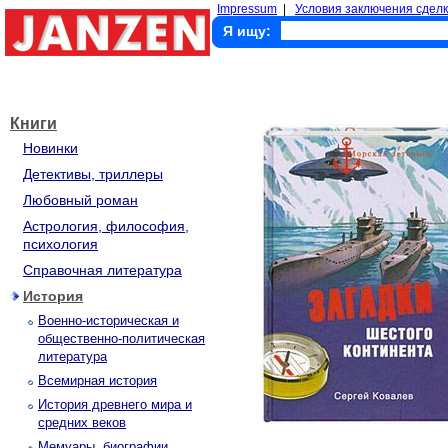
Impressum
|
Условия заключения сделк
Я ищу:
Книги
Новинки
Детективы, триллеры
Любовный роман
Астрология, философия,
психология
Справочная литература
История
Военно-историческая и
общественно-политическая
литература
Всемирная история
История древнего мира и
средних веков
Мемуары, биографии