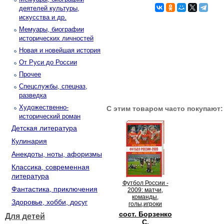
деятелей культуры,
искусства и др.
Мемуары, биографии
исторических личностей
Новая и новейшая история
От Руси до России
Прочее
Спецслужбы, спецназ,
разведка
Художественно-
С этим товаром часто покупают:
исторический роман
Детская литература
Кулинария
Анекдоты, ноты, афоризмы
Классика, современная
литература
Футбол России -
Фантастика, приключения
2009: матчи,
команды,
Здоровье, хобби, досуг
голы,игроки
сост. Борзенко
Для детей
С.