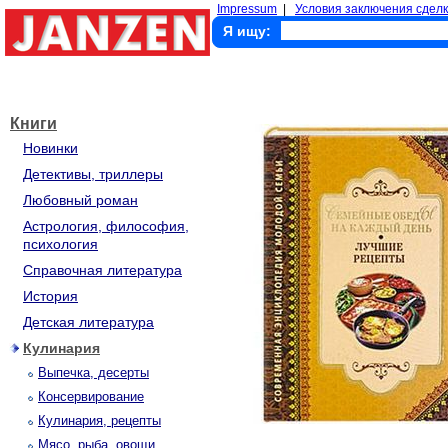
Impressum
|
Условия заключения сделк
Я ищу:
Книги
Новинки
Детективы, триллеры
Любовный роман
Астрология, философия,
психология
Справочная литература
История
Детская литература
Кулинария
Выпечка, десерты
Консервирование
Кулинария, рецепты
Мясо, рыба, овощи