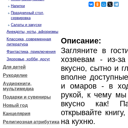
Напитки
Праздничный стол,
сервировка
Салаты и закуски
Анекдоты, ноты, афоризмы
Классика, современная
Описание:
литература
Загляните в гост
Фантастика, приключения
хозяевам - из-за
Здоровье, хобби, досуг
вкусно, сытно и г
Для детей
Рукоделие
вполне доступные
Аудиокниги,
и омаров - в хо
мультимедиа
рукой, к чему мы
Подарки и сувениры
вкусно как! Па
Новый год
открывайте книгу
Канцелярия
на кухню.
Религиозная атрибутика