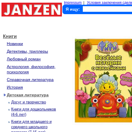
Impressum
|
Условия заключения сделк
Я ищу:
Книги
Новинки
Детективы, триллеры
Любовный роман
Астрология, философия,
психология
Справочная литература
История
Детская литература
Досуг и творчество
Книги для дошкольников
(4-6 лет)
Книги для младшего и
среднего школьного