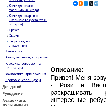
возраста (7-15 лет)
Книги для самых
маленьких (0-3 года)
Книги для старшего
школьного возраста (от 15
и старше)
Прочее
Сказки
Энциклопедии,
справочники
Кулинария
Анекдоты, ноты, афоризмы
Классика, современная
литература
Описание:
Фантастика, приключения
Привет! Меня зов
Здоровье, хобби, досуг
- Рози и Виол
Для детей
раскрашивать 
Рукоделие
интересные ребус
Аудиокниги,
мультимедиа