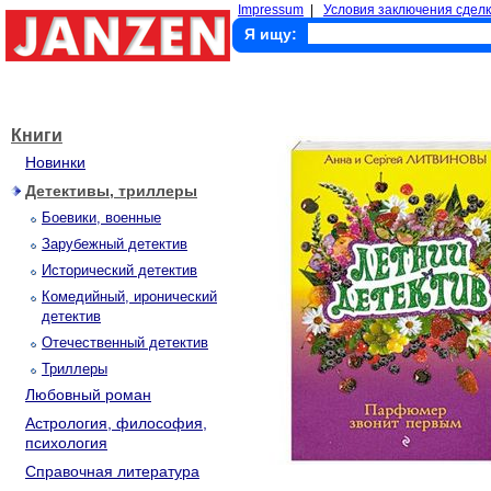
Impressum
|
Условия заключения сделк
Я ищу:
Книги
Новинки
Детективы, триллеры
Боевики, военные
Зарубежный детектив
Исторический детектив
Комедийный, иронический
детектив
Отечественный детектив
Триллеры
Любовный роман
Астрология, философия,
психология
Справочная литература