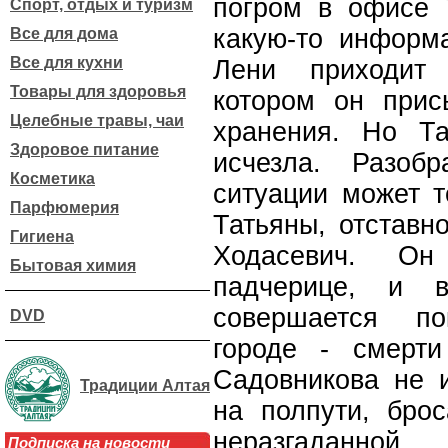
погром в офисе 
Спорт, отдых и туризм
какую-то информа
Все для дома
Все для кухни
Лени приходит 
Товары для здоровья
котором он прис
Целебные травы, чаи
хранения. Но Та
Здоровое питание
исчезла. Разоб
Косметика
ситуации может т
Парфюмерия
Татьяны, отставн
Гигиена
Ходасевич. О
Бытовая химия
падчерице, и
совершается по
DVD
городе - смерти
Садовникова не и
Традиции Алтая
на полпути, брос
неразгаданной...
Подписка на новости