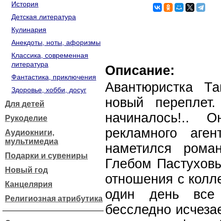
История
Детская литература
Кулинария
Анекдоты, ноты, афоризмы
Классика, современная
литература
Описание:
Фантастика, приключения
Авантюристка Т
Здоровье, хобби, досуг
новый переплет
Для детей
начиналось!.. 
Рукоделие
рекламного аге
Аудиокниги,
мультимедиа
наметился рома
Подарки и сувениры
Глебом Пастуховы
Новый год
отношения с колл
Канцелярия
один день все
Религиозная атрибутика
бесследно исчезае