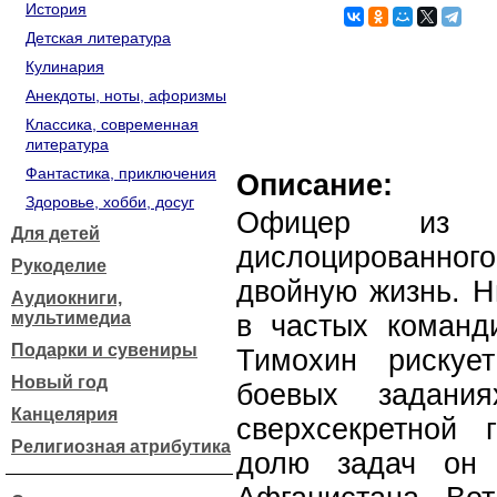
История
Детская литература
Кулинария
Анекдоты, ноты, афоризмы
Классика, современная
литература
Фантастика, приключения
Описание:
Здоровье, хобби, досуг
Офицер из ре
Для детей
дислоцированн
Рукоделие
двойную жизнь. Н
Аудиокниги,
мультимедиа
в частых команд
Подарки и сувениры
Тимохин рискуе
Новый год
боевых задани
Канцелярия
сверхсекретной 
Религиозная атрибутика
долю задач он 