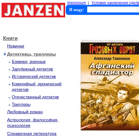
Impressum
|
Условия заключения сделк
Я ищу:
Книги
Новинки
Детективы, триллеры
Боевики, военные
Зарубежный детектив
Исторический детектив
Комедийный, иронический
детектив
Отечественный детектив
Триллеры
Любовный роман
Астрология, философия,
психология
Справочная литература