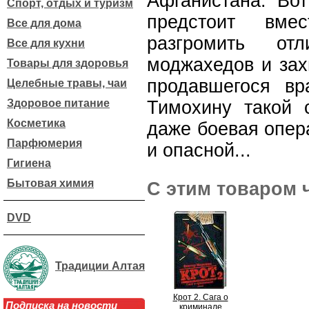
Афганистана. Вот
Спорт, отдых и туризм
предстоит вме
Все для дома
разгромить от
Все для кухни
моджахедов и зах
Товары для здоровья
продавшегося вр
Целебные травы, чаи
Здоровое питание
Тимохину такой 
Косметика
даже боевая опер
Парфюмерия
и опасной...
Гигиена
Бытовая химия
С этим товаром 
DVD
Традиции Алтая
Крот 2. Сага о
Подписка на новости
криминале